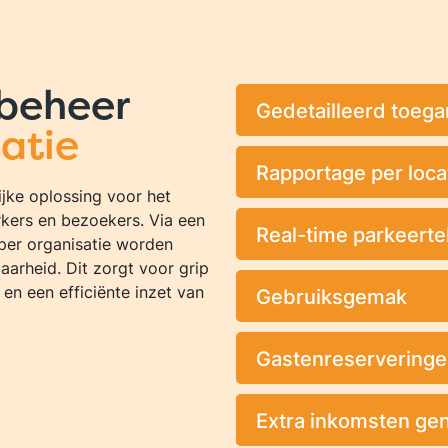
rbeheer
Gedetailleerd toeg
satie
Rapportage per locat
ijke oplossing voor het
kers en bezoekers. Via een
Real-time parkeertel
per organisatie worden
baarheid. Dit zorgt voor grip
n een efficiënte inzet van
Gebruiksgemak
Gastenreservering
Extra inkomsten ge