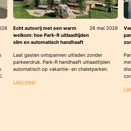
2026
Echt autovrij met een warm
26 mei 2026
Van
welkom: hoe Park-R uitlaadtijden
pa
slim en automatisch handhaaft
zo
k
Laat gasten ontspannen uitladen zonder
Par
parkeerdruk. Park-R handhaaft uitlaadtijden
met
k
automatisch op vakantie- en chaletparken.
dis
E.
con
Lees meer
Le