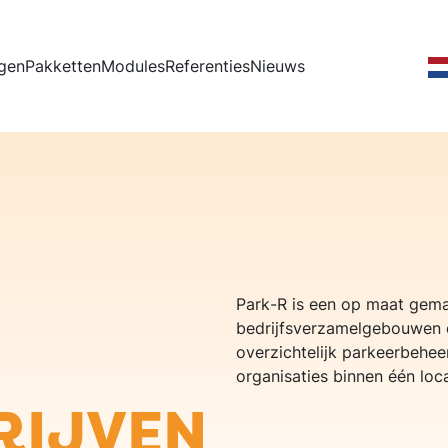
fdnavigatie
gen
Pakketten
Modules
Referenties
Nieuws
Park-R is een op maat gema
bedrijfsverzamelgebouwen d
overzichtelijk parkeerbehe
organisaties binnen één loca
RIJVEN