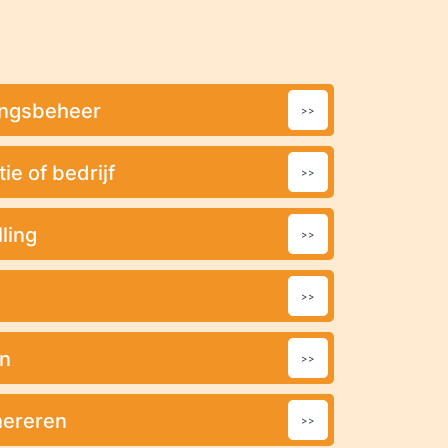
angsbeheer
ie of bedrijf
ling
en
nereren