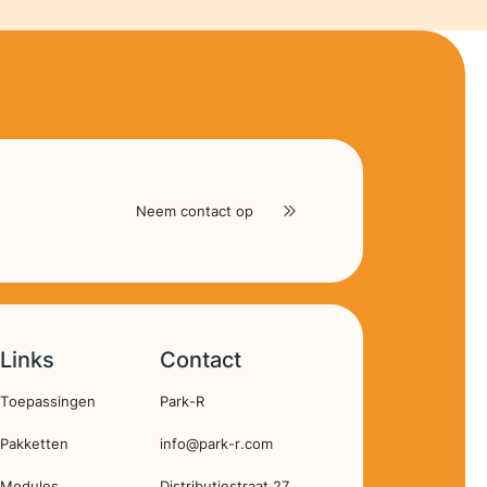
Neem contact op
Links
Contact
Hoofdnavigatie
Toepassingen
Park-R
Pakketten
info@park-r.com
Modules
Distributiestraat 27