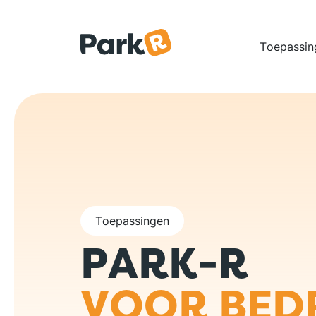
Overslaan en naar de inhoud gaan
Hoo
Toepassin
Toepassingen
PARK-R
VOOR BED