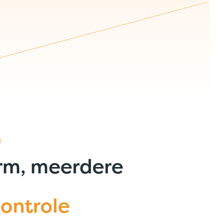
rm, meerdere
controle