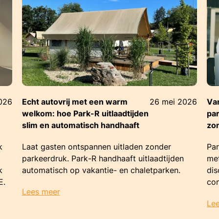
2026
Echt autovrij met een warm
26 mei 2026
Van
welkom: hoe Park-R uitlaadtijden
pa
slim en automatisch handhaaft
zo
k
Laat gasten ontspannen uitladen zonder
Par
parkeerdruk. Park-R handhaaft uitlaadtijden
met
k
automatisch op vakantie- en chaletparken.
dis
E.
con
Lees meer
Le