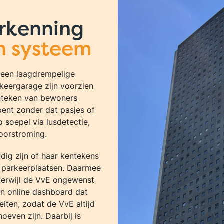
rkenning
n systeem
s een laagdrempelige
rkeergarage zijn voorzien
nteken van bewoners
ent zonder dat pasjes of
o soepel via lusdetectie,
doorstroming.
ig zijn of haar kentekens
 parkeerplaatsen. Daarmee
 terwijl de VvE ongewenst
en online dashboard dat
teiten, zodat de VvE altijd
oeven zijn. Daarbij is