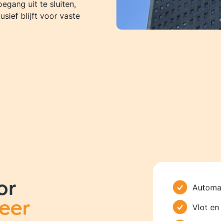
gang uit te sluiten,
sief blijft voor vaste
oor
Automat
eer
Vlot en 